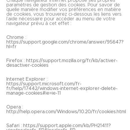
Chaque navigateur Internet propose ses propres
paramètres de gestion des cookies. Pour savoir de
quelle manière modifier vos préférences en matière
de cookies, vous trouverez ci-dessous les liens vers
l’aide nécessaire pour accéder au menu de votre
navigateur prévu à cet effet :
Chrome
:
https://support.google.com/chrome/answer/95647?
hl=fr
Firefox
:
https://support.mozilla.org/fr/kb/activer-
desactiver-cookies
Internet Explorer
:
https://support.microsoft.com/fr-
fr/help/17442/windows-internet-explorer-delete-
manage-cookies#ie=ie-11
Opera
:
http://help.opera.com/Windows/10.20/fr/cookies.html
Safari
:
https://support.apple.com/kb/PH21411?