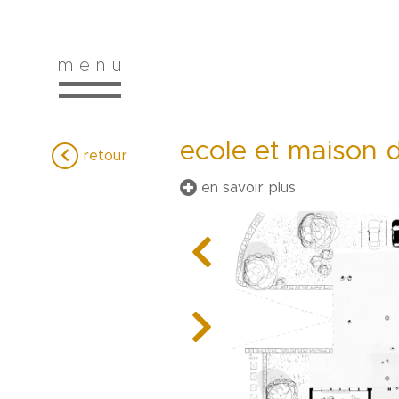
m e n u
ecole et maison d
retour
en savoir plus